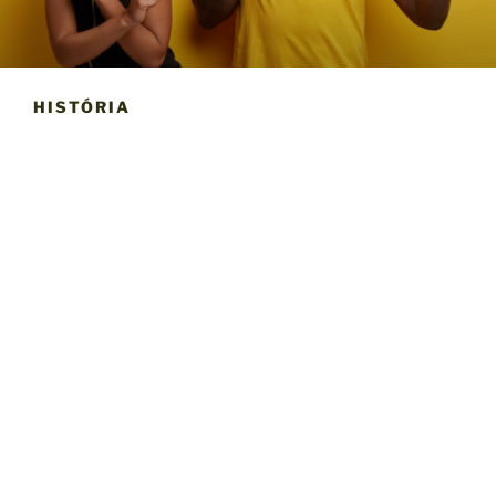
HISTÓRIA
Tudo começou no tempo das rádios piratas, no meu
quarto na cidade dos Ovos Moles e com equipamentos
rudimentares. Tudo nasceu de uma brincadeira com o
walkie talkie. Dei conta que numa determina