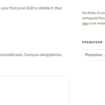
ur first post. Edit or delete it, then
Na
Rádio Ovos
português! Faç
nos
a sua músi
PESQUISAR
erá publicado.
Campos obrigatórios