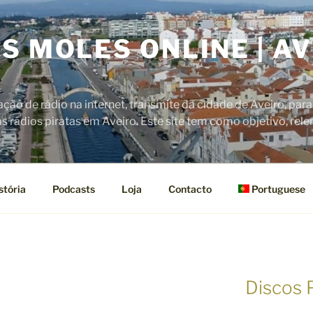
S MOLES ONLINE | AV
L
ão de rádio na internet, transmite da cidade de Aveiro, para
 rádios piratas em Aveiro. Este site tem como objetivo, rel
stória
Podcasts
Loja
Contacto
Portuguese
Discos 