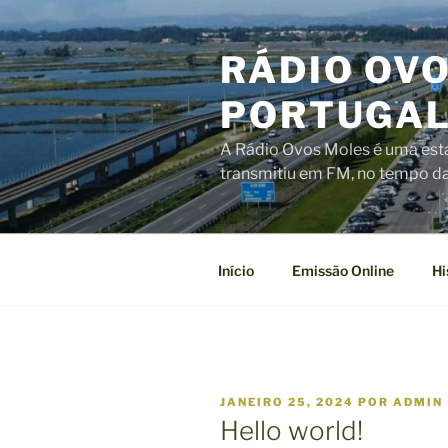
RÁDIO OVO
PORTUGA
A Rádio Ovos Moles é uma estaç
transmitiu em FM, no tempo das
Início
Emissão Online
Hi
JANEIRO 25, 2024
POR
ADMIN
Hello world!